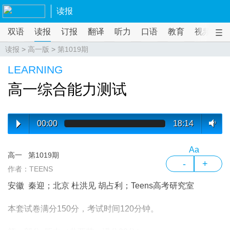
读报
双语
读报
订报
翻译
听力
口语
教育
视频
课
读报
>
高一版
>
第1019期
LEARNING
高一综合能力测试
00:00
18:14
Aa
高一
第1019期
-
+
作者：TEENS
安徽 秦迎；北京 杜洪见 胡占利；Teens高考研究室
本套试卷满分150分，考试时间120分钟。