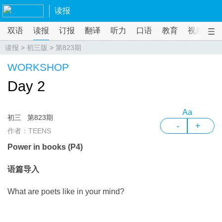
读报
双语
读报
订报
翻译
听力
口语
教育
视频
课
读报
>
初三版
>
第823期
WORKSHOP
Day 2
Aa
初三
第823期
-
+
作者：TEENS
Power in books (P4)
语篇导入
What are poets like in your mind?