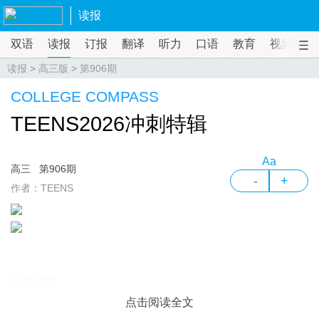
读报
双语
读报
订报
翻译
听力
口语
教育
视频
课
读报
>
高三版
>
第906期
COLLEGE COMPASS
TEENS2026冲刺特辑
Aa
高三
第906期
-
+
作者：TEENS
欢迎订阅
点击阅读全文