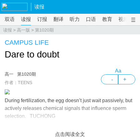
读报
双语
读报
订报
翻译
听力
口语
教育
视频
课
读报
>
高一版
>
第1020期
CAMPUS LIFE
Dare to doubt
Aa
高一
第1020期
-
+
作者：TEENS
During fertilization, the egg doesn’t just wait passively, but
actively releases chemical signals that influence sperm
selection. TUCHONG
点击阅读全文