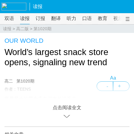
读报
双语
读报
订报
翻译
听力
口语
教育
视频
课
读报
>
高二版
>
第1020期
OUR WORLD
World’s largest snack store
opens, signaling new trend
Aa
高二
第1020期
-
+
作者：TEENS
世界最大的零食店在湖南长沙开业
点击阅读全文