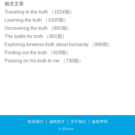
相关文章
Traveling to the truth （1024期）
Learning the truth （1005期）
Uncovering the truth （992期）
The battle for truth （991期）
Exploring timeless truth about humanity （988期）
Finding out the truth （929期）
Passing on his truth to me （736期）
联系我们
|
诚聘英才
|
关于我们
|
版权声明
© i21st.cn