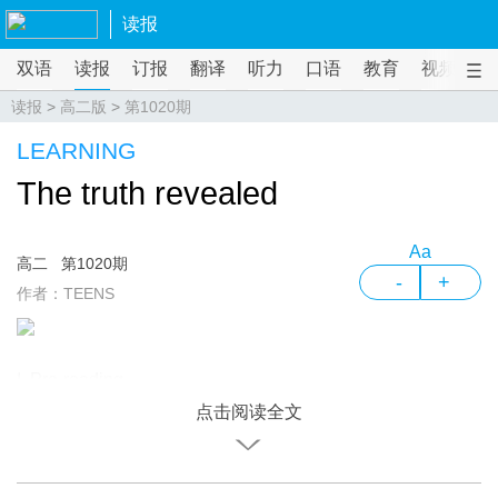
读报
双语
读报
订报
翻译
听力
口语
教育
视频
课
读报
>
高二版
>
第1020期
LEARNING
The truth revealed
Aa
高二
第1020期
-
+
作者：TEENS
I. Pre-reading
点击阅读全文