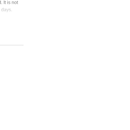
 It is not
 days.