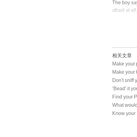
The boy says
afraid at a
相关文章
Make your
Make your
Don't snif
‘Bead’ it
Find your
What would
Know you