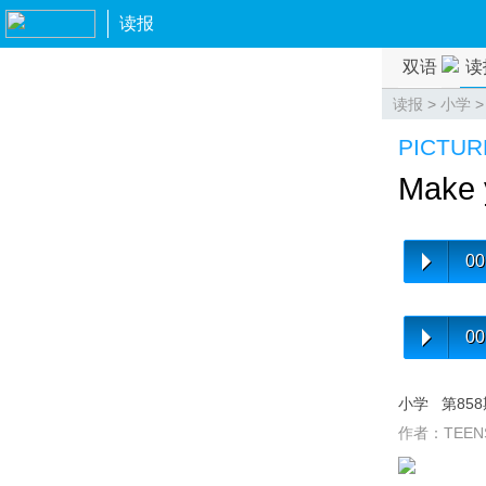
读报
双语
读
读报
>
小学
PICTUR
Make 
00
00
小学
第85
作者：TEEN