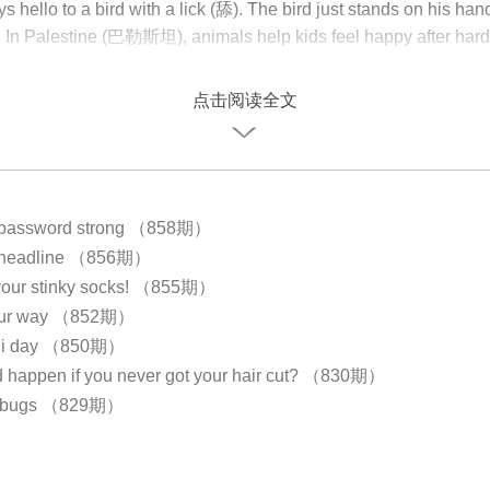
 hello to a bird with a lick (舔). The bird just stands on his hand.
ll. In Palestine (巴勒斯坦), animals help kids feel happy after hard
点击阅读全文
 password strong （858期）
 headline （856期）
f your stinky socks! （855期）
 your way （852期）
 Pi day （850期）
 happen if you never got your hair cut? （830期）
r bugs （829期）