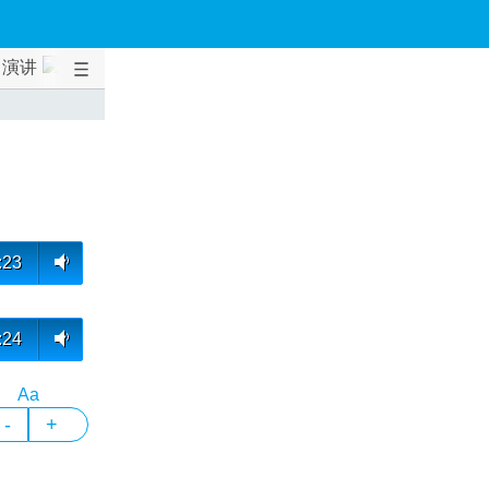
演讲
:23
:24
Aa
-
+