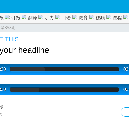
报
订报
翻译
听力
口语
教育
视频
课程
>
第858期
E THIS
your headline
:00
00
:00
00
8期
S