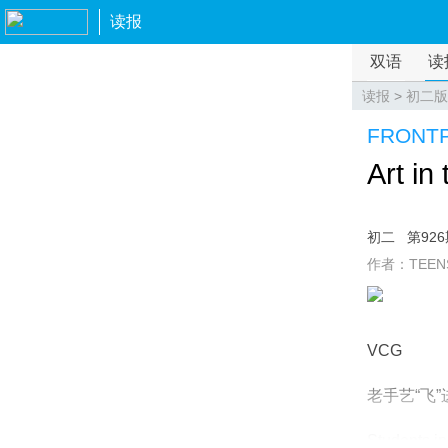
读报
双语
读
读报
>
初二版
FRONT
Art in
初二
第92
作者：TEEN
VCG
老手艺“飞
Students i