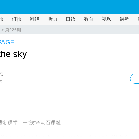
报
订报
翻译
听力
口语
教育
视频
课程
>
第926期
PAGE
 the sky
6期
S
”进新课堂：一“线”牵动百课融
n Shanghai learn to make creative kites at school PAGE 3