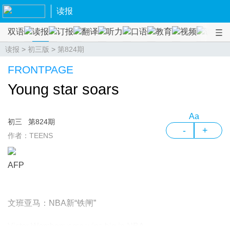
读报
双语
读报
订报
翻译
听力
口语
教育
视频
课程
读报
>
初三版
>
第824期
FRONTPAGE
Young star soars
Aa
初三
第824期
-
+
作者：TEENS
AFP
文班亚马：NBA新“铁闸”
Victor Wembanyama wins big in NBA