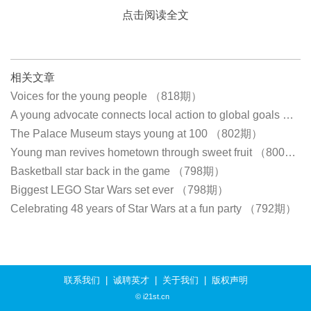
点击阅读全文
相关文章
Voices for the young people （818期）
A young advocate connects local action to global goals​​ （803期）
The Palace Museum stays young at 100​​ （802期）
Young man revives hometown through sweet fruit （800期）
Basketball star back in the game （798期）
Biggest LEGO Star Wars set ever （798期）
Celebrating 48 years of Star Wars at a fun party （792期）
联系我们
|
诚聘英才
|
关于我们
|
版权声明
© i21st.cn