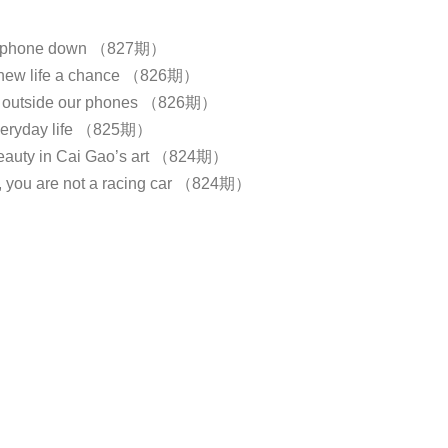
he phone down （827期）
 new life a chance （826期）
fe outside our phones （826期）
veryday life （825期）
eauty in Cai Gao’s art （824期）
 you are not a racing car （824期）