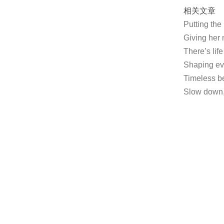
相关文章
Putting t
Giving her
There’s li
Shaping e
Timeless b
Slow down,