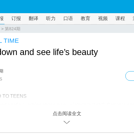
报
订报
翻译
听力
口语
教育
视频
课程
>
第824期
 TIME
own and see life’s beauty
4期
S
 TO TEENS
nd gentle sunshine chase away winter’s last chill. Spring is c
点击阅读全文