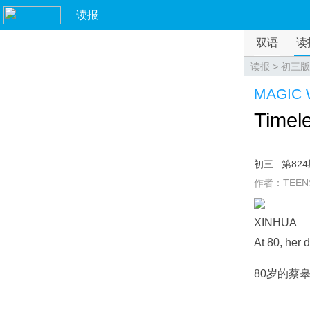
读报
双语
读
读报
>
初三版
MAGIC
Timele
初三
第82
作者：TEEN
XINHUA
At 80, her 
80岁的蔡