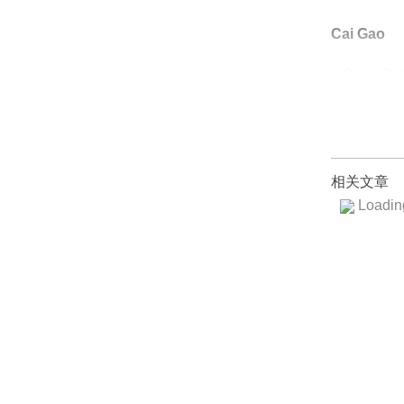
Cai Gao
● Born: Oc
相关文章
Loading