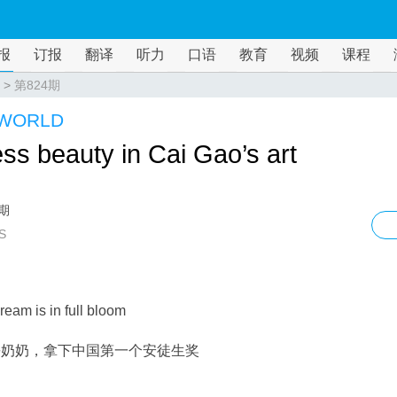
报
订报
翻译
听力
口语
教育
视频
课程
>
第824期
 WORLD
ss beauty in Cai Gao’s art
4期
S
dream is in full bloom
皋奶奶，拿下中国第一个安徒生奖