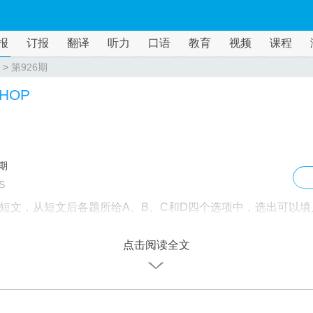
报
订报
翻译
听力
口语
教育
视频
课程
>
第926期
HOP
6期
S
短文，从短文后各题所给A、B、C和D四个选项中，选出可以填
点击阅读全文