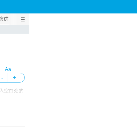
演讲
Aa
-
+
入空白处的