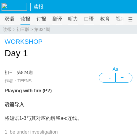
读报
双语
读报
订报
翻译
听力
口语
教育
视频
课
读报
>
初三版
>
第824期
WORKSHOP
Day 1
Aa
初三
第824期
-
+
作者：TEENS
Playing with fire (P2)
语篇导入
将短语1-3与其对应的解释a-c连线。
1. be under investigation