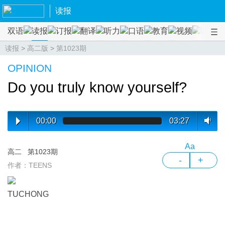
读报
双语
读报
订报
翻译
听力
口语
教育
视频
课程
读报
>
高二版
>
第1023期
OPINION
Do you truly know yourself?
00:00
03:27
Aa
高二
第1023期
-
+
作者：TEENS
TUCHONG