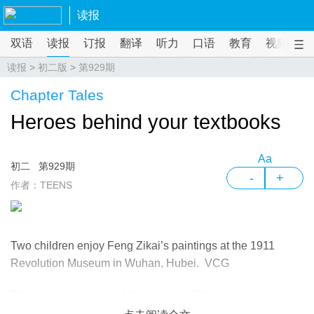
读报
双语
读报
订报
翻译
听力
口语
教育
视频
课
读报
>
初二版
>
第929期
Chapter Tales
Heroes behind your textbooks
Aa
初二
第929期
-
+
作者：TEENS
Two children enjoy Feng Zikai’s paintings at the 1911
Revolution Museum in Wuhan, Hubei. VCG
These people changed the pages of Chinese education