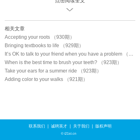
点击阅读全文
相关文章
Accepting your roots （930期）
Bringing textbooks to life （929期）
It’s OK to talk to your friend when you have a problem （926期）
When is the best time to brush your teeth? （923期）
Take your ears for a summer ride （923期）
Adding color to your walks （921期）
联系我们
|
诚聘英才
|
关于我们
|
版权声明
© i21st.cn