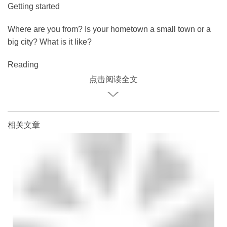
Getting started
Where are you from? Is your hometown a small town or a
big city? What is it like?
Reading
点击阅读全文
相关文章