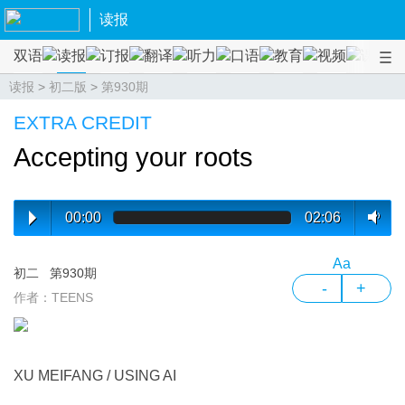
读报
双语
读报
订报
翻译
听力
口语
教育
视频
课程
读报
>
初二版
>
第930期
EXTRA CREDIT
Accepting your roots
00:00
02:06
Aa
初二
第930期
-
+
作者：TEENS
XU MEIFANG / USING AI