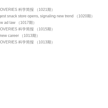
COVERIES 科学简报 （1021期）
rgest snack store opens, signaling new trend （1020期）
new ad law （1017期）
COVERIES 科学简报 （1015期）
 new career （1013期）
COVERIES 科学简报 （1013期）