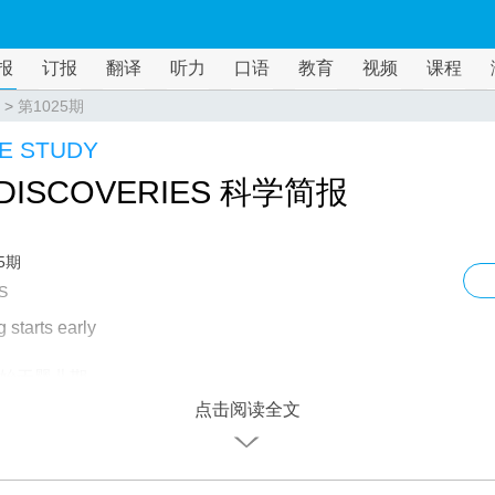
报
订报
翻译
听力
口语
教育
视频
课程
>
第1025期
E STUDY
DISCOVERIES 科学简报
5期
S
 starts early
始于婴儿期
点击阅读全文