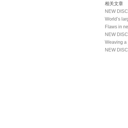
相关文章
NEW DIS
World’s la
Flaws in 
NEW DIS
Weaving a
NEW DIS