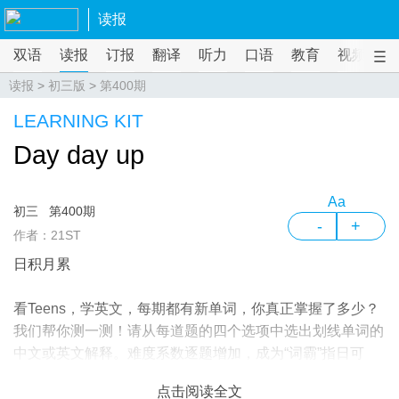
读报
双语
读报
订报
翻译
听力
口语
教育
视频
课
读报
>
初三版
>
第400期
LEARNING KIT
Day day up
Aa
初三
第400期
-
+
作者：21ST
日积月累
看Teens，学英文，每期都有新单词，你真正掌握了多少？
我们帮你测一测！请从每道题的四个选项中选出划线单词的
中文或英文解释。难度系数逐题增加，成为“词霸”指日可
待！
点击阅读全文