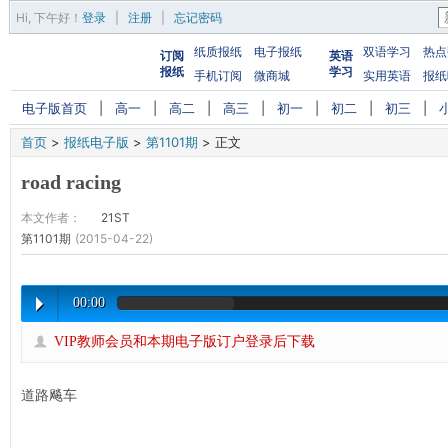
Hi,
下午好
！
登录
|
注册
|
忘记密码
纸质报纸
电子报纸
双语学习
热点
订阅
英语
报纸
学习
手机订阅
微商城
实用英语
报纸
电子版首页
|
高一
|
高二
|
高三
|
初一
|
初二
|
初三
|
首页
>
报纸电子版
>
第1101期
>
正文
road racing
本文作者：
21ST
第1101期
(2015-04-22)
00:00
VIP教师会员和本期电子版订户登录后下载
道路飚车