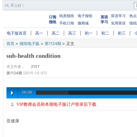
Hi,
早上好
！
纸质报纸
电子报纸
双语学习
热点
订阅
英语
报纸
学习
手机订阅
微商城
实用英语
报纸
电子版首页
|
高一
|
高二
|
高三
|
初一
|
初二
|
初三
|
首页
>
报纸电子版
>
第1124期
>
正文
sub-health condition
本文作者：
21ST
第1124期
(2015-10-07)
00:00
VIP教师会员和本期电子版订户登录后下载
亚健康