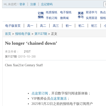
Hi,
休息吧
！
登录
|
注册
|
忘记密码
纸质报纸
电子报纸
双语学习
热点
订阅
英语
报纸
学习
手机订阅
微商城
实用英语
报纸
电子版首页
|
高一
|
高二
|
高三
|
初一
|
初二
|
初三
|
首页
>
报纸电子版
>
第1127期
>
正文
No longer ‘chained down’
本文作者：
21ST
第1127期
(2015-10-28)
Chen Xue21st Century Staff
点这里订阅
，开启数字报刊阅读新体验；
VIP教师会员
点这里激活
；
2025年5月22日之前的报纸电子版订阅用户