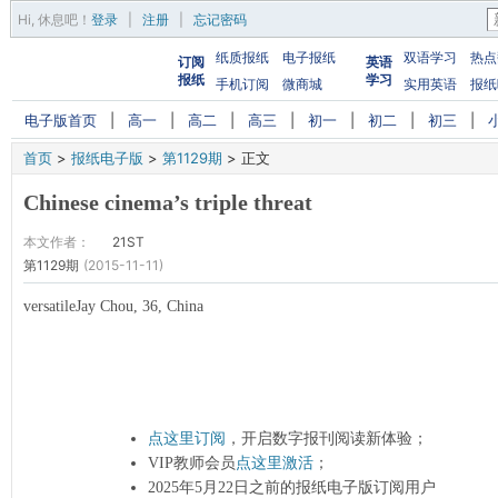
Hi,
休息吧
！
登录
|
注册
|
忘记密码
纸质报纸
电子报纸
双语学习
热点
订阅
英语
报纸
学习
手机订阅
微商城
实用英语
报纸
电子版首页
|
高一
|
高二
|
高三
|
初一
|
初二
|
初三
|
首页
>
报纸电子版
>
第1129期
>
正文
Chinese cinema’s triple threat
本文作者：
21ST
第1129期
(2015-11-11)
versatileJay Chou, 36, China
点这里订阅
，开启数字报刊阅读新体验；
VIP教师会员
点这里激活
；
2025年5月22日之前的报纸电子版订阅用户