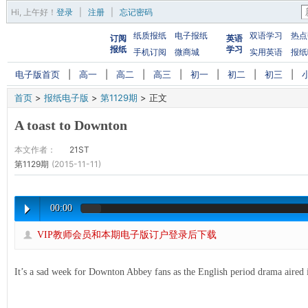
Hi,
上午好
！
登录
|
注册
|
忘记密码
纸质报纸
电子报纸
双语学习
热点
订阅
英语
报纸
学习
手机订阅
微商城
实用英语
报纸
电子版首页
|
高一
|
高二
|
高三
|
初一
|
初二
|
初三
|
首页
>
报纸电子版
>
第1129期
>
正文
A toast to Downton
本文作者：
21ST
第1129期
(2015-11-11)
00:00
VIP教师会员和本期电子版订户登录后下载
It’s a sad week for Downton Abbey fans as the English period drama aired i