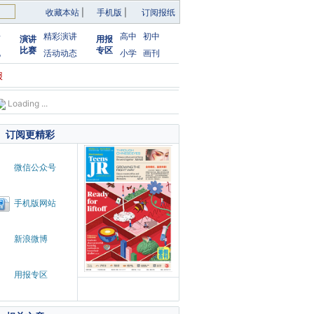
收藏本站
|
手机版
|
订阅报纸
告
精彩演讲
高中
初中
演讲
用报
比赛
专区
化
活动动态
小学
画刊
报
Loading ...
订阅更精彩
微信公众号
手机版网站
新浪微博
用报专区