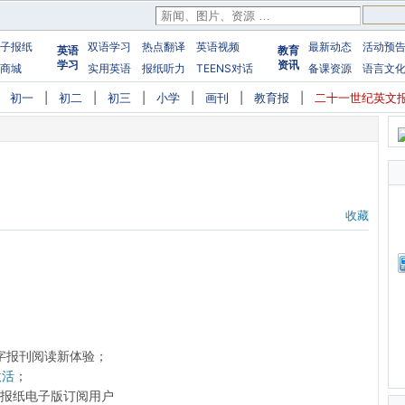
子报纸
双语学习
热点翻译
英语视频
最新动态
活动预
英语
教育
学习
资讯
商城
实用英语
报纸听力
TEENS对话
备课资源
语言文
|
初一
|
初二
|
初三
|
小学
|
画刊
|
教育报
|
二十一世纪英文
收藏
字报刊阅读新体验；
激活
；
前的报纸电子版订阅用户