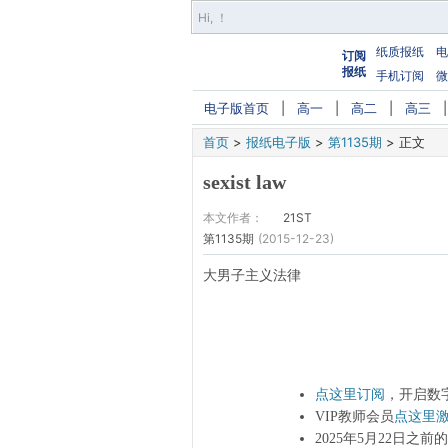
Hi,
！
纸质报纸
电
订阅
报纸
手机订阅
微
电子版首页
|
高一
|
高二
|
高三
首页
>
报纸电子版
>
第1135期
>
正文
sexist law
本文作者：
21ST
第1135期
(2015-12-23)
大男子主义法律
点这里订阅
，开启数
VIP教师会员
点这里
2025年5月22日之