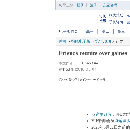
Hi,
早上好
！
登录
|
注册
|
忘记密码
纸质报纸
电
订阅
报纸
手机订阅
微
电子版首页
|
高一
|
高二
|
高三
首页
>
报纸电子版
>
第1153期
>
正文
Friends reunite over games
本文作者：
Chen Xue
第1153期
(2016-05-04)
Chen Xue21st Century Staff
点这里订阅
，开启数
VIP教师会员
点这里
2025年5月22日之