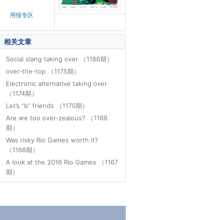
用报专区
相关文章
Social slang taking over （1186期）
over-the-top （1175期）
Electronic alternative taking over
（1174期）
Let’s “b” friends （1170期）
Are we too over-zealous? （1168
期）
Was risky Rio Games worth it?
（1168期）
A look at the 2016 Rio Games （1167
期）