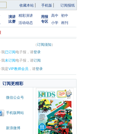
收藏本站
|
手机版
|
订阅报纸
告
精彩演讲
高中
初中
演讲
用报
比赛
专区
化
活动动态
小学
画刊
报
（
订阅须知
）
·
我
已订阅
电子报，请
登录
·
我
未订阅
电子报，请
订阅
·
我是
VIP教师会员
，请
登录
订阅更精彩
微信公众号
手机版网站
新浪微博