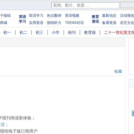
子报纸
双语学习
热点翻译
英语视频
最新动态
活动预
英语
教育
学习
资讯
商城
实用英语
报纸听力
TEENS对话
备课资源
语言文
|
初一
|
初二
|
初三
|
小学
|
画刊
|
教育报
|
二十一世纪英文
收藏
字报刊阅读新体验；
激活
；
前的报纸电子版订阅用户