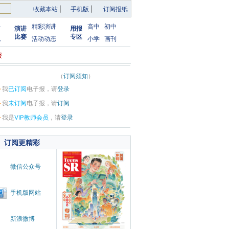
收藏本站
|
手机版
|
订阅报纸
告
精彩演讲
高中
初中
演讲
用报
比赛
专区
化
活动动态
小学
画刊
报
（
订阅须知
）
·
我
已订阅
电子报，请
登录
·
我
未订阅
电子报，请
订阅
·
我是
VIP教师会员
，请
登录
订阅更精彩
微信公众号
手机版网站
新浪微博