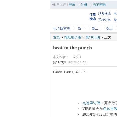
Hi,
早上好
！
登录
|
注册
|
忘记密码
纸质报纸
电
订阅
报纸
手机订阅
微
电子版首页
|
高一
|
高二
|
高三
首页
>
报纸电子版
>
第1163期
>
正文
beat to the punch
本文作者：
21ST
第1163期
(2016-07-13)
Calvin Harris, 32, UK
点这里订阅
，开启数
VIP教师会员
点这里
2025年5月22日之