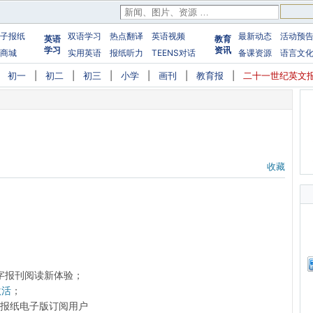
子报纸
双语学习
热点翻译
英语视频
最新动态
活动预
英语
教育
学习
资讯
商城
实用英语
报纸听力
TEENS对话
备课资源
语言文
|
初一
|
初二
|
初三
|
小学
|
画刊
|
教育报
|
二十一世纪英文
收藏
字报刊阅读新体验；
激活
；
前的报纸电子版订阅用户