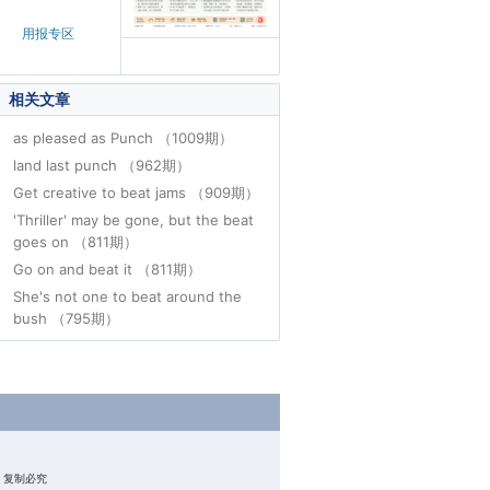
用报专区
相关文章
as pleased as Punch （1009期）
land last punch （962期）
Get creative to beat jams （909期）
'Thriller' may be gone, but the beat
goes on （811期）
Go on and beat it （811期）
She's not one to beat around the
bush （795期）
权所有 复制必究