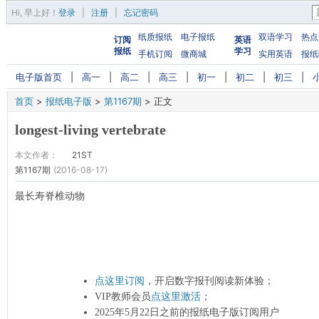
Hi,
早上好
！
登录
|
注册
|
忘记密码
纸质报纸
电子报纸
双语学习
热点
订阅
英语
报纸
学习
手机订阅
微商城
实用英语
报纸
电子版首页
|
高一
|
高二
|
高三
|
初一
|
初二
|
初三
|
首页
>
报纸电子版
>
第1167期
>
正文
longest-living vertebrate
本文作者：
21ST
第1167期
(2016-08-17)
最长寿脊椎动物
点这里订阅
，开启数字报刊阅读新体验；
VIP教师会员
点这里激活
；
2025年5月22日之前的报纸电子版订阅用户