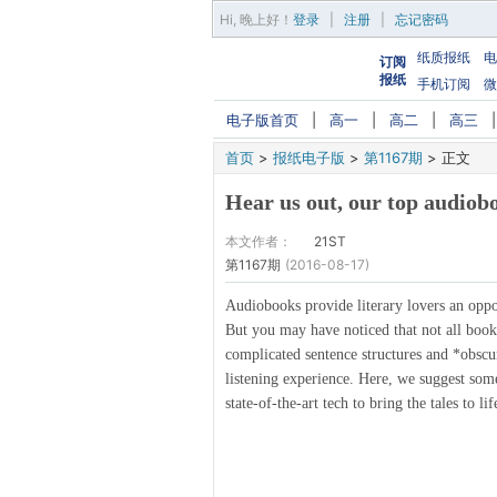
Hi,
晚上好
！
登录
|
注册
|
忘记密码
纸质报纸
电
订阅
报纸
手机订阅
微
电子版首页
|
高一
|
高二
|
高三
首页
>
报纸电子版
>
第1167期
>
正文
Hear us out, our top audiob
本文作者：
21ST
第1167期
(2016-08-17)
Audiobooks provide literary lovers an oppo
But you may have noticed that not all books 
complicated sentence structures and *obscur
listening experience. Here, we suggest so
state-of-the-art tech to bring the tales to lif