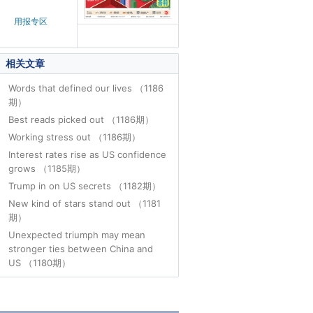
用报专区
相关文章
Words that defined our lives （1186
期）
Best reads picked out （1186期）
Working stress out （1186期）
Interest rates rise as US confidence
grows （1185期）
Trump in on US secrets （1182期）
New kind of stars stand out （1181
期）
Unexpected triumph may mean
stronger ties between China and
US （1180期）