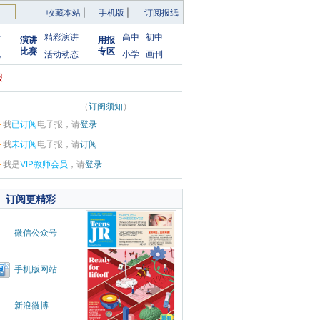
收藏本站
|
手机版
|
订阅报纸
告
精彩演讲
高中
初中
演讲
用报
比赛
专区
化
活动动态
小学
画刊
报
（
订阅须知
）
·
我
已订阅
电子报，请
登录
·
我
未订阅
电子报，请
订阅
·
我是
VIP教师会员
，请
登录
订阅更精彩
微信公众号
手机版网站
新浪微博