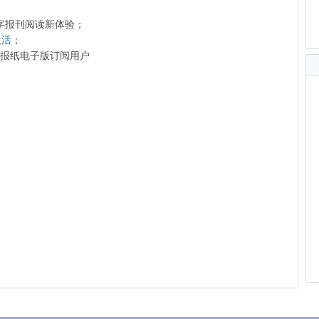
字报刊阅读新体验；
激活
；
前的报纸电子版订阅用户