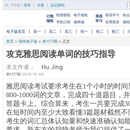
Hi,
下午好
！
登录
|
注册
|
忘记密码
纸质报纸
电子报纸
双语学习
热点
订阅
英语
报纸
学习
手机订阅
微商城
实用英语
报纸
电子版首页
|
高一
|
高二
|
高三
|
初一
|
初二
|
初三
|
首页
>
报纸电子版
>
第1177期
>
正文
攻克雅思阅读单词的技巧指导
本文作者：
Hu Jing
第1177期
(2016-10-26)
雅思阅读考试要求考生在1个小时的时间
800-1000词的文章，完成四十道题目
答题卡上。综合算来，考生一共要完成30
在短时间内至少大致看懂3篇题材截然不
考生的词汇总体认知量和快速准确认知
要求。新东方的胡静老师为我们提供了