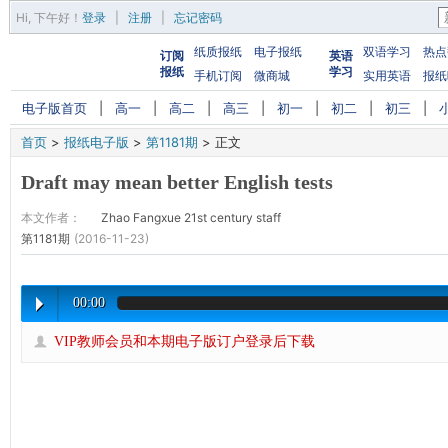
Hi,
下午好
！
登录
|
注册
|
忘记密码
纸质报纸
电子报纸
双语学习
热点
订阅
英语
报纸
学习
手机订阅
微商城
实用英语
报纸
电子版首页
|
高一
|
高二
|
高三
|
初一
|
初二
|
初三
|
首页
>
报纸电子版
>
第1181期
>
正文
Draft may mean better English tests
本文作者：
Zhao Fangxue 21st century staff
第1181期
(2016-11-23)
00:00
VIP教师会员和本期电子版订户登录后下载