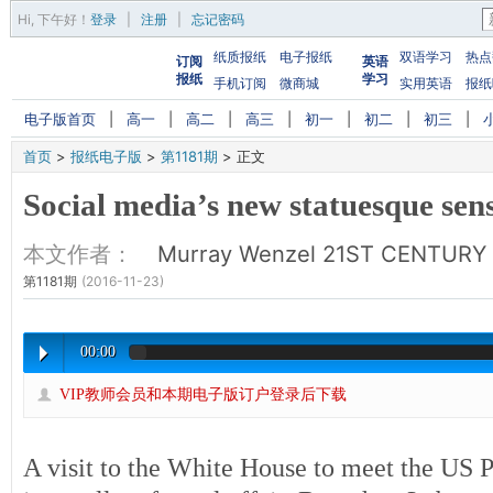
Hi,
下午好
！
登录
|
注册
|
忘记密码
纸质报纸
电子报纸
双语学习
热点
订阅
英语
报纸
学习
手机订阅
微商城
实用英语
报纸
电子版首页
|
高一
|
高二
|
高三
|
初一
|
初二
|
初三
|
首页
>
报纸电子版
>
第1181期
>
正文
Social media’s new statuesque sen
本文作者：
Murray Wenzel 21ST CENTURY
第1181期
(2016-11-23)
00:00
VIP教师会员和本期电子版订户登录后下载
A visit to the White House to meet the US Pr