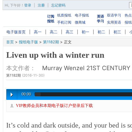
Hi,
下午好
！
登录
|
注册
|
忘记密码
纸质报纸
电子报纸
双语学习
热点
订阅
英语
报纸
学习
手机订阅
微商城
实用英语
报纸
电子版首页
|
高一
|
高二
|
高三
|
初一
|
初二
|
初三
|
首页
>
报纸电子版
>
第1182期
>
正文
Liven up with a winter run
本文作者：
Murray Wenzel 21ST CENTURY
第1182期
(2016-11-30)
00:00
VIP教师会员和本期电子版订户登录后下载
It’s cold and dark outside, and your bed is