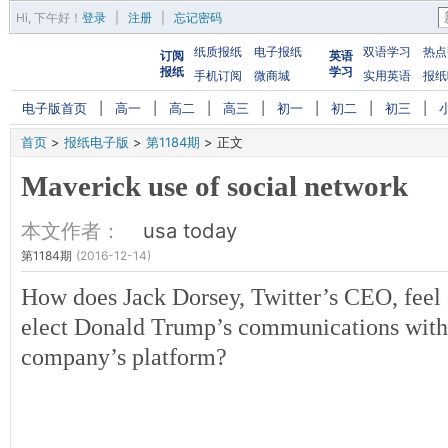
Hi,
下午好
！
登录
|
注册
|
忘记密码
纸质报纸
电子报纸
双语学习
热点
订阅
英语
报纸
学习
手机订阅
微商城
实用英语
报纸
电子版首页
|
高一
|
高二
|
高三
|
初一
|
初二
|
初三
|
首页
>
报纸电子版
>
第1184期
>
正文
Maverick use of social network
本文作者：
usa today
第1184期
(2016-12-14)
How does Jack Dorsey, Twitter’s CEO, feel 
elect Donald Trump’s communications with 
company’s platform?