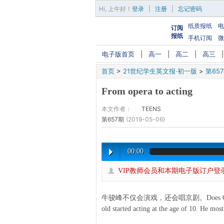
Hi,
上午好
！
登录
|
注册
|
忘记密码
纸质报纸
电
订阅
报纸
手机订阅
微
电子版首页
|
高一
|
高二
|
高三
首页
>
21世纪学生英文报·初一版
>
第65
From opera to acting
本文作者：
TEENS
第657期
(2019-05-06)
00:00
VIP教师会员和本期电子版订户登
牛骏峰不仅会演戏，还会唱京剧。Does Chinese acto
old started acting at the age of 10. He mos