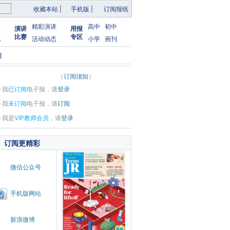
收藏本站
|
手机版
|
订阅报纸
告
精彩演讲
高中
初中
演讲
用报
比赛
专区
化
活动动态
小学
画刊
报
（
订阅须知
）
·
我
已订阅
电子报，请
登录
·
我
未订阅
电子报，请
订阅
·
我是
VIP教师会员
，请
登录
订阅更精彩
微信公众号
手机版网站
新浪微博