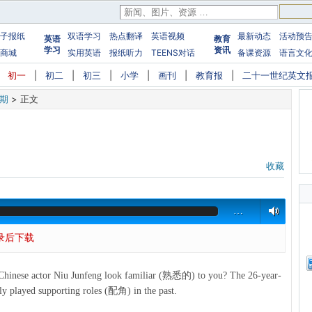
子报纸
双语学习
热点翻译
英语视频
最新动态
活动预
英语
教育
学习
资讯
商城
实用英语
报纸听力
TEENS对话
备课资源
语言文
|
初一
|
初二
|
初三
|
小学
|
画刊
|
教育报
|
二十一世纪英文
7期
>
正文
收藏
…
录后下载
r Niu Junfeng look familiar (熟悉的) to you? The 26-year-
tly played supporting roles (配角) in the past.