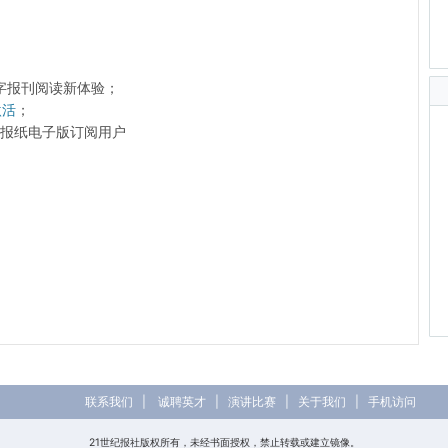
字报刊阅读新体验；
激活
；
前的报纸电子版订阅用户
联系我们
|
诚聘英才
|
演讲比赛
|
关于我们
|
手机访问
21世纪报社版权所有，未经书面授权，禁止转载或建立镜像。