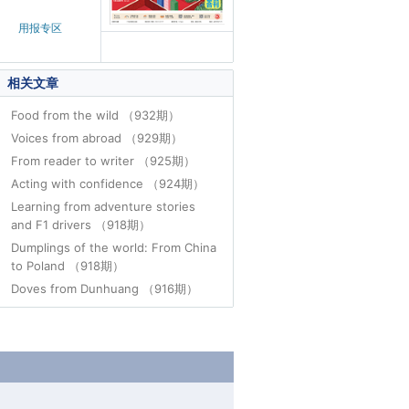
用报专区
相关文章
Food from the wild （932期）
Voices from abroad （929期）
From reader to writer （925期）
Acting with confidence （924期）
Learning from adventure stories
and F1 drivers （918期）
Dumplings of the world: From China
to Poland （918期）
Doves from Dunhuang （916期）