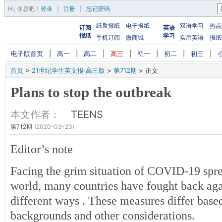
Hi,
休息吧
！
登录
|
注册
|
忘记密码
纸质报纸
电子报纸
双语学习
热点
订阅
英语
报纸
学习
手机订阅
微商城
实用英语
报纸
电子版首页
|
高一
|
高二
|
高三
|
初一
|
初二
|
初三
|
首页
>
21世纪学生英文报·高三版
>
第712期
>
正文
Plans to stop the outbreak
本文作者：
TEENS
第712期
(2020-03-23)
Editor’s note
Facing the grim situation of COVID-19 spr
world, many countries have fought back agai
different ways . These measures differ based
backgrounds and other considerations.