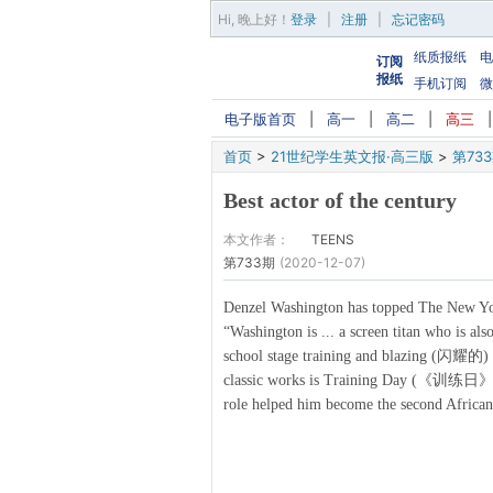
Hi,
晚上好
！
登录
|
注册
|
忘记密码
纸质报纸
电
订阅
报纸
手机订阅
微
电子版首页
|
高一
|
高二
|
高三
首页
>
21世纪学生英文报·高三版
>
第73
Best actor of the century
本文作者：
TEENS
第733期
(2020-12-07)
Denzel Washington has topped The New Yor
“Washington is ... a screen titan who is a
school stage training and blazing (闪耀的) m
classic works is Training Day (《训练日》), 
role helped him become the second African