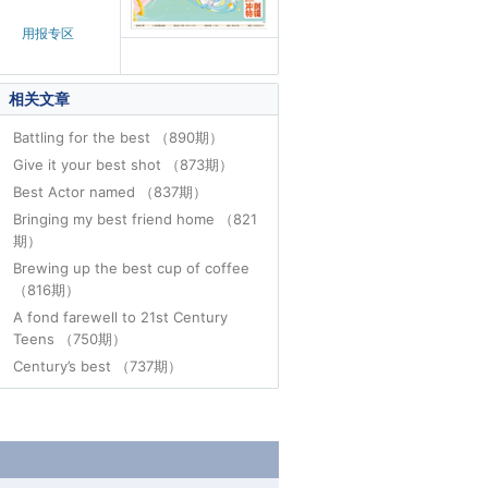
用报专区
相关文章
Battling for the best （890期）
Give it your best shot （873期）
Best Actor named （837期）
Bringing my best friend home （821
期）
Brewing up the best cup of coffee
（816期）
A fond farewell to 21st Century
Teens （750期）
Century’s best （737期）