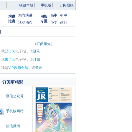
收藏本站
|
手机版
|
订阅报纸
告
精彩演讲
高中
初中
演讲
用报
比赛
专区
化
活动动态
小学
画刊
报
（
订阅须知
）
·
我
已订阅
电子报，请
登录
·
我
未订阅
电子报，请
订阅
·
我是
VIP教师会员
，请
登录
订阅更精彩
微信公众号
手机版网站
新浪微博