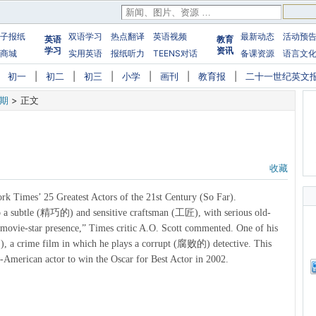
子报纸
双语学习
热点翻译
英语视频
最新动态
活动预
英语
教育
学习
资讯
商城
实用英语
报纸听力
TEENS对话
备课资源
语言文
|
初一
|
初二
|
初三
|
小学
|
画刊
|
教育报
|
二十一世纪英文
3期
>
正文
收藏
k Times’ 25 Greatest Actors of the 21st Century (So Far).
lso a subtle (精巧的) and sensitive craftsman (工匠), with serious old-
ovie-star presence,” Times critic A.O. Scott commented. One of his
a crime film in which he plays a corrupt (腐败的) detective. This
-American actor to win the Oscar for Best Actor in 2002.