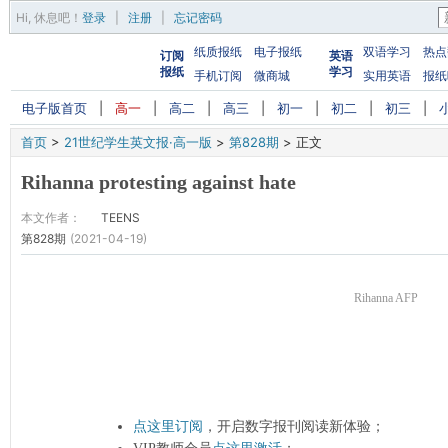
Hi,
休息吧
！
登录
|
注册
|
忘记密码
纸质报纸
电子报纸
双语学习
热点
订阅
英语
报纸
学习
手机订阅
微商城
实用英语
报纸
电子版首页
|
高一
|
高二
|
高三
|
初一
|
初二
|
初三
|
首页
>
21世纪学生英文报·高一版
>
第828期
>
正文
Rihanna protesting against hate
本文作者：
TEENS
第828期
(2021-04-19)
Rihanna AFP
点这里订阅
，开启数字报刊阅读新体验；