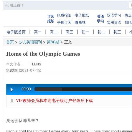
Hi,
晚上好
！
纸质报纸
电子报纸
双语学习
热点
订阅
英语
报纸
学习
手机订阅
微商城
实用英语
报纸
电子版首页
|
高一
|
高二
|
高三
|
初一
|
初二
|
初三
|
首页
>
少儿英语画刊
>
第80期
>
正文
Home of the Olympic Games
本文作者：
TEENS
第80期
(2021-07-15)
00:00
VIP教师会员和本期电子版订户登录后下载
奥运会从哪儿来？
People hold the Olympic Games every four years. These great sports game