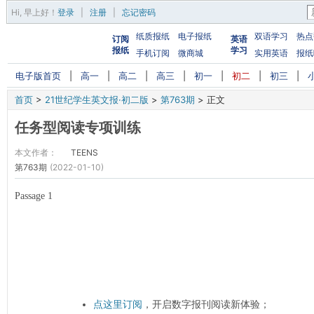
Hi,
早上好
！
登录
|
注册
|
忘记密码
纸质报纸
电子报纸
双语学习
热点
订阅
英语
报纸
学习
手机订阅
微商城
实用英语
报纸
电子版首页
|
高一
|
高二
|
高三
|
初一
|
初二
|
初三
|
首页
>
21世纪学生英文报·初二版
>
第763期
>
正文
任务型阅读专项训练
本文作者：
TEENS
第763期
(2022-01-10)
Passage 1
点这里订阅
，开启数字报刊阅读新体验；