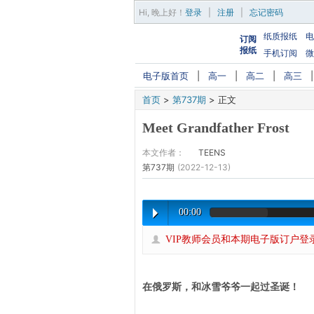
Hi,
晚上好
！
登录
|
注册
|
忘记密码
纸质报纸
电
订阅
报纸
手机订阅
微
电子版首页
|
高一
|
高二
|
高三
首页
>
第737期
>
正文
Meet Grandfather Frost
本文作者：
TEENS
第737期
(2022-12-13)
00:00
VIP教师会员和本期电子版订户登
在俄罗斯，和冰雪爷爷一起过圣诞！