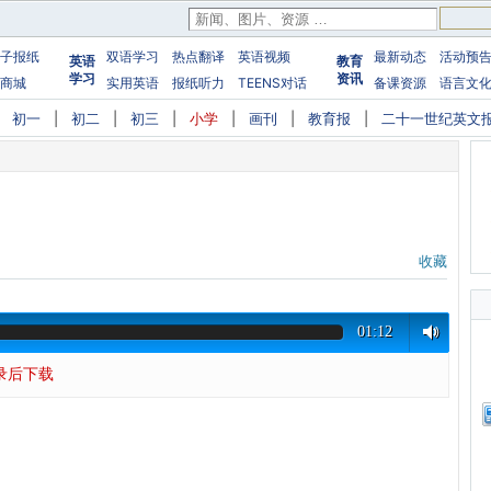
子报纸
双语学习
热点翻译
英语视频
最新动态
活动预
英语
教育
学习
资讯
商城
实用英语
报纸听力
TEENS对话
备课资源
语言文
|
初一
|
初二
|
初三
|
小学
|
画刊
|
教育报
|
二十一世纪英文
收藏
01:12
录后下载