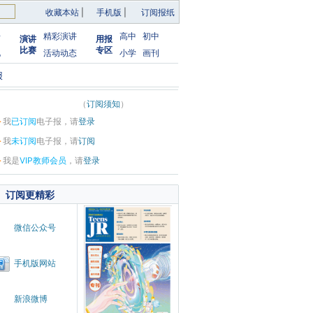
收藏本站
|
手机版
|
订阅报纸
告
精彩演讲
高中
初中
演讲
用报
比赛
专区
化
活动动态
小学
画刊
报
（
订阅须知
）
·
我
已订阅
电子报，请
登录
·
我
未订阅
电子报，请
订阅
·
我是
VIP教师会员
，请
登录
订阅更精彩
微信公众号
手机版网站
新浪微博