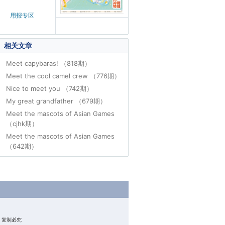
用报专区
相关文章
Meet capybaras! （818期）
Meet the cool camel crew （776期）
Nice to meet you （742期）
My great grandfather （679期）
Meet the mascots of Asian Games
（cjhk期）
Meet the mascots of Asian Games
（642期）
权所有 复制必究