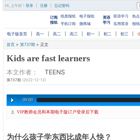
Hi,
上午好
！
登录
|
注册
|
忘记密码
纸质报纸
电子报纸
双语学习
热点
订阅
英语
报纸
学习
手机订阅
微商城
实用英语
报纸
电子版首页
|
高一
|
高二
|
高三
|
初一
|
初二
|
初三
|
首页
>
第737期
>
正文
Kids are fast learners
本文作者：
TEENS
第737期
(2022-12-13)
00:00
VIP教师会员和本期电子版订户登录后下载
为什么孩子学东西比成年人快？