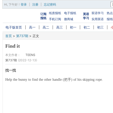
Hi,
下午好
！
登录
|
注册
|
忘记密码
纸质报纸
电子报纸
双语学习
热点
订阅
英语
报纸
学习
手机订阅
微商城
实用英语
报纸
电子版首页
|
高一
|
高二
|
高三
|
初一
|
初二
|
初三
|
首页
>
第737期
>
正文
Find it
本文作者：
TEENS
第737期
(2022-12-13)
找一找
Help the bunny to find the other handle (把手) of his skipping rope.