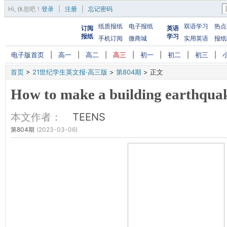
Hi,
休息吧
！
登录
|
注册
|
忘记密码
纸质报纸
电子报纸
双语学习
热点
订阅
英语
报纸
学习
手机订阅
微商城
实用英语
报纸
电子版首页
|
高一
|
高二
|
高三
|
初一
|
初二
|
初三
|
首页
>
21世纪学生英文报·高三版
>
第804期
>
正文
How to make a building earthqua
本文作者：
TEENS
第804期
(2023-03-06)