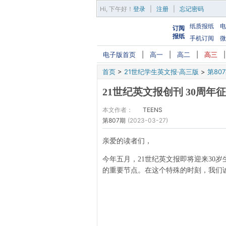
Hi,
下午好
！
登录
|
注册
|
忘记密码
纸质报纸
电
订阅
报纸
手机订阅
微
电子版首页
|
高一
|
高二
|
高三
首页
>
21世纪学生英文报·高三版
>
第80
21世纪英文报创刊 30周年
本文作者：
TEENS
第807期
(2023-03-27)
亲爱的读者们，
今年五月，21世纪英文报即将迎来30
的重要节点。在这个特殊的时刻，我们