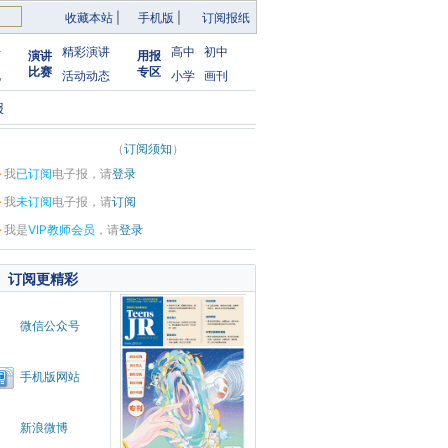
收藏本站
|
手机版
|
订阅报纸
告
精彩演讲
高中
初中
演讲
用报
比赛
专区
化
活动动态
小学
画刊
报
（
订阅须知
）
·
我
已订阅
电子报，请
登录
·
我
未订阅
电子报，请
订阅
·
我是
VIP教师会员
，请
登录
订阅更精彩
微信公众号
手机版网站
新浪微博