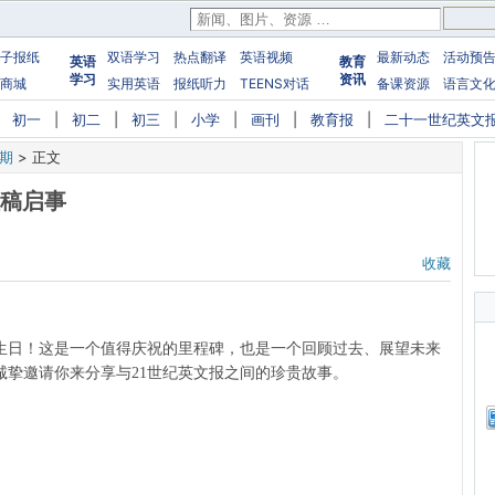
子报纸
双语学习
热点翻译
英语视频
最新动态
活动预
英语
教育
学习
资讯
商城
实用英语
报纸听力
TEENS对话
备课资源
语言文
|
初一
|
初二
|
初三
|
小学
|
画刊
|
教育报
|
二十一世纪英文
7期
>
正文
征稿启事
收藏
岁生日！这是一个值得庆祝的里程碑，也是一个回顾过去、展望未来
诚挚邀请你来分享与21世纪英文报之间的珍贵故事。