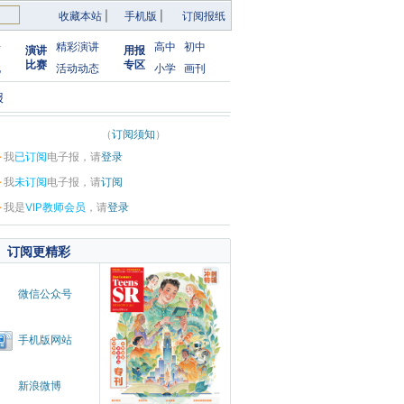
收藏本站
|
手机版
|
订阅报纸
告
精彩演讲
高中
初中
演讲
用报
比赛
专区
化
活动动态
小学
画刊
报
（
订阅须知
）
·
我
已订阅
电子报，请
登录
·
我
未订阅
电子报，请
订阅
·
我是
VIP教师会员
，请
登录
订阅更精彩
微信公众号
手机版网站
新浪微博