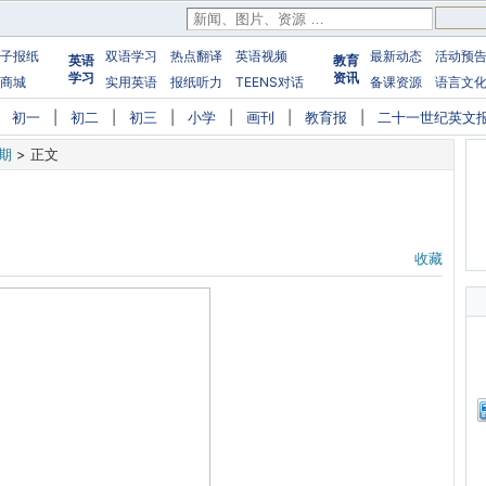
子报纸
双语学习
热点翻译
英语视频
最新动态
活动预
英语
教育
学习
资讯
商城
实用英语
报纸听力
TEENS对话
备课资源
语言文
|
初一
|
初二
|
初三
|
小学
|
画刊
|
教育报
|
二十一世纪英文
1期
>
正文
收藏