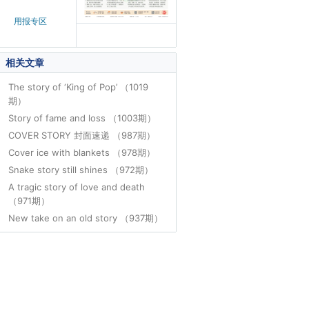
用报专区
相关文章
The story of ‘King of Pop’ （1019
期）
Story of fame and loss （1003期）
COVER STORY 封面速递 （987期）
Cover ice with blankets （978期）
Snake story still shines （972期）
A tragic story of love and death
（971期）
New take on an old story （937期）