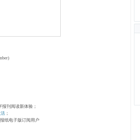
mber)
字报刊阅读新体验；
激活
；
前的报纸电子版订阅用户