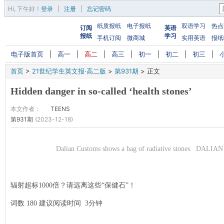
Hi,
下午好
！
登录
|
注册
|
忘记密码
纸质报纸
电子报纸
双语学习
热点
订阅
英语
报纸
学习
手机订阅
微商城
实用英语
报纸
电子版首页
|
高一
|
高二
|
高三
|
初一
|
初二
|
初三
|
首页
>
21世纪学生英文报·高二版
>
第931期
>
正文
Hidden danger in so-called ‘health stones’
本文作者：
TEENS
第931期
(2023-12-18)
Dalian Customs shows a bag of radiative stones. DA
辐射超标1000倍？请远离这些“保健石”！
词数 180 建议阅读时间 3分钟