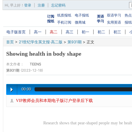
Hi,
早上好
！
登录
|
注册
|
忘记密码
纸质报纸
电子报纸
双语学习
热点
订阅
英语
报纸
学习
手机订阅
微商城
实用英语
报纸
电子版首页
|
高一
|
高二
|
高三
|
初一
|
初二
|
初三
|
首页
>
21世纪学生英文报·高二版
>
第931期
>
正文
Showing health in body shape
本文作者：
TEENS
第931期
(2023-12-18)
00:00
VIP教师会员和本期电子版订户登录后下载
Research shows that pear-shaped people may be he