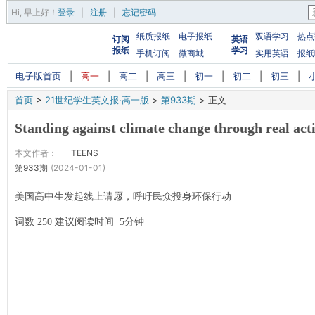
Hi,
早上好
！
登录
|
注册
|
忘记密码
纸质报纸
电子报纸
双语学习
热点
订阅
英语
报纸
学习
手机订阅
微商城
实用英语
报纸
电子版首页
|
高一
|
高二
|
高三
|
初一
|
初二
|
初三
|
首页
>
21世纪学生英文报·高一版
>
第933期
>
正文
Standing against climate change through real act
本文作者：
TEENS
第933期
(2024-01-01)
美国高中生发起线上请愿，呼吁民众投身环保行动
词数 250 建议阅读时间 5分钟