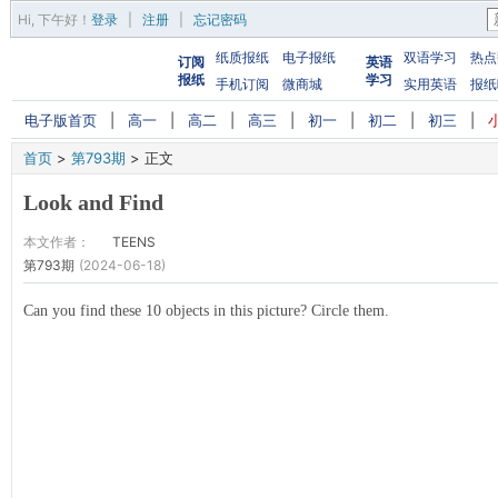
Hi,
下午好
！
登录
|
注册
|
忘记密码
纸质报纸
电子报纸
双语学习
热点
订阅
英语
报纸
学习
手机订阅
微商城
实用英语
报纸
电子版首页
|
高一
|
高二
|
高三
|
初一
|
初二
|
初三
|
首页
>
第793期
>
正文
Look and Find
本文作者：
TEENS
第793期
(2024-06-18)
Can you find these 10 objects in this picture? Circle them.