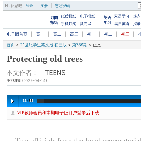
Hi,
休息吧
！
登录
|
注册
|
忘记密码
纸质报纸
电子报纸
双语学习
热点
订阅
英语
报纸
学习
手机订阅
微商城
实用英语
报纸
电子版首页
|
高一
|
高二
|
高三
|
初一
|
初二
|
初三
|
首页
>
21世纪学生英文报·初三版
>
第789期
>
正文
Protecting old trees
本文作者：
TEENS
第789期
(2025-04-14)
00:00
VIP教师会员和本期电子版订户登录后下载
Two officials from the local procuratori